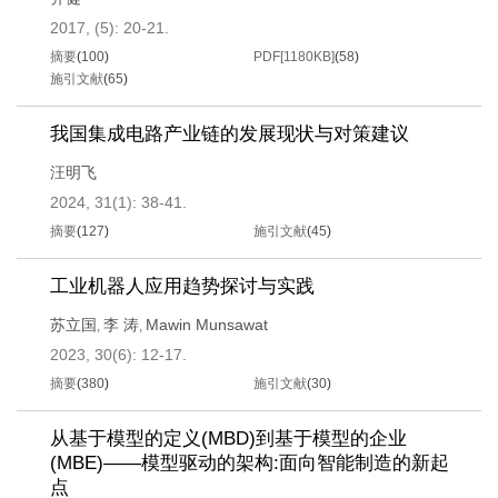
2017, (5): 20-21.
摘要
(
100
)
PDF[
1180KB
]
(
58
)
施引文献
(
65
)
我国集成电路产业链的发展现状与对策建议
汪明飞
2024, 31(1): 38-41.
摘要
(
127
)
施引文献
(
45
)
工业机器人应用趋势探讨与实践
苏立国
李 涛
Mawin Munsawat
,
,
2023, 30(6): 12-17.
摘要
(
380
)
施引文献
(
30
)
从基于模型的定义(MBD)到基于模型的企业
(MBE)——模型驱动的架构:面向智能制造的新起
点