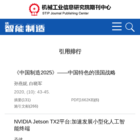
引用排行
《中国制造2025》——中国特色的强国战略
孙燕妮
白晓军
,
2020, (10): 43-45.
摘要
(
131
)
PDF[
1662KB
]
(
6
)
施引文献
(
266
)
NVIDIA Jetson TX2平台:加速发展小型化人工智
能终端
齐健