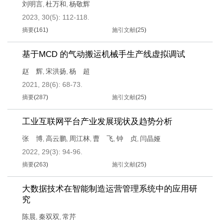
刘明言
杜万和
杨敬辉
,
,
2023, 30(5): 112-118.
摘要
(
161
)
施引文献
(
25
)
基于MCD 的气动搬运机械手生产线虚拟调试
赵 辉
宋洪扬
杨 超
,
,
2021, 28(6): 68-73.
摘要
(
287
)
施引文献
(
25
)
工业互联网平台产业发展现状及趋势分析
张 博
高云鹏
周江林
曹 飞
钟 贞
闫晶娅
,
,
,
,
,
2022, 29(3): 94-96.
摘要
(
263
)
施引文献
(
25
)
大数据技术在智能制造运营管理系统中的应用研
究
陈晨
秦双双
常芹
,
,