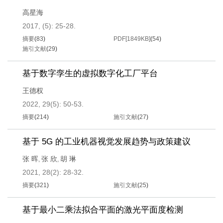
高星海
2017, (5): 25-28.
摘要
(
83
)
PDF[
1849KB
]
(
54
)
施引文献
(
29
)
基于数字孪生的虚拟数字化工厂平台
王德权
2022, 29(5): 50-53.
摘要
(
214
)
施引文献
(
27
)
基于 5G 的工业机器视觉发展趋势与政策建议
张 晖
张 欣
胡 琳
,
,
2021, 28(2): 28-32.
摘要
(
321
)
施引文献
(
25
)
基于最小二乘法拟合平面的激光平面度检测