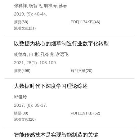
张祥祥
杨智飞
胡祥涛
苏春
,
,
,
2019, (9): 40-44.
摘要
(
68
)
PDF[
1174KB
]
(
46
)
施引文献
(
21
)
以数据为核心的烟草制造行业数字化转型
杨德春
冉 彬
孔令虎
谢远飞
,
,
,
2021, 28(1): 106-109.
摘要
(
499
)
施引文献
(
20
)
大数据时代下深度学习理论综述
邱俊玲
2017, (8): 35-37.
摘要
(
80
)
PDF[
1191KB
]
(
52
)
施引文献
(
20
)
智能传感技术是实现智能制造的关键