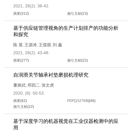
2021, 28(2): 38-42.
摘要
(
312
)
施引文献
(
23
)
基于供应链管理视角的生产计划排产的功能分析
和探究
陈 晨
王源涛
王儒朋
刘 鑫
,
,
,
2021, 28(2): 43-48.
摘要
(
277
)
施引文献
(
22
)
自润滑关节轴承衬垫磨损机理研究
董炳武
邓四二
张文虎
,
,
2020, (8): 50-53.
摘要
(
62
)
PDF[
1527KB
]
(
46
)
施引文献
(
22
)
基于深度学习的机器视觉在工业仪器检测中的应
用