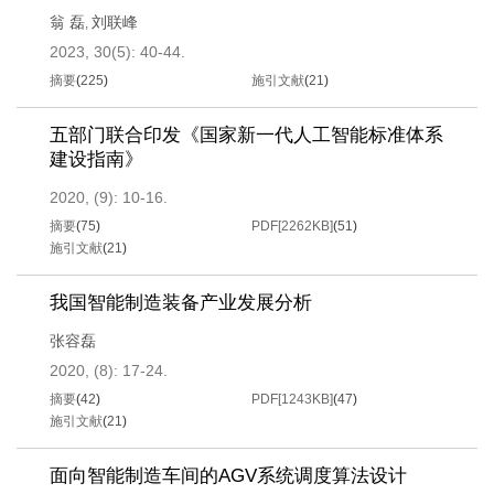
翁 磊
刘联峰
,
2023, 30(5): 40-44.
摘要
(
225
)
施引文献
(
21
)
五部门联合印发《国家新一代人工智能标准体系
建设指南》
2020, (9): 10-16.
摘要
(
75
)
PDF[
2262KB
]
(
51
)
施引文献
(
21
)
我国智能制造装备产业发展分析
张容磊
2020, (8): 17-24.
摘要
(
42
)
PDF[
1243KB
]
(
47
)
施引文献
(
21
)
面向智能制造车间的AGV系统调度算法设计